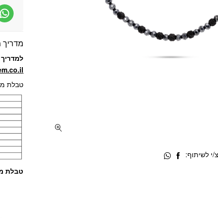
מדריך מ
למדריך מ
//jetem.co.il
טבלת מי
י לשיתוף:
טבלת מי