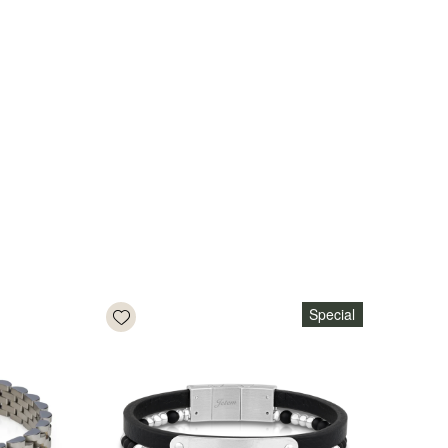
Add wishlist
Special