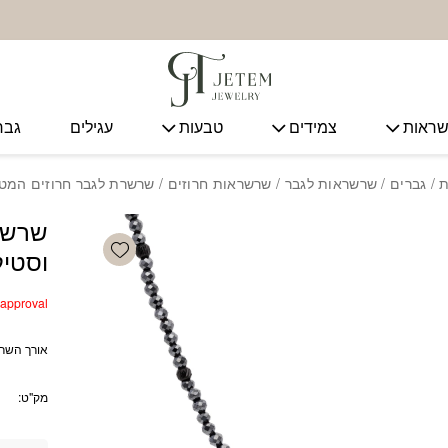
ראות
צמידים
טבעות
עגילים
גבר
ת
/
גברים
/
שרשראות לגבר
/
שרשראות חרוזים
/ שרשרת לגבר חרוזים המטי
שרשרת
Add wishlist
וסטיל
r approval
אורך השרשרת : 50 סמ +5 
מק"ט: