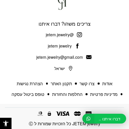
צריכים משהו? דברו איתנו
@jetem.jewelry
jetem jewelry
jetem.jewelry@gmail.com
ישראל
אודות
צרו קשר
תקנון האתר
הצהרת נגישות
מדיניות פרטיות
החלפות והחזרות
טופס ביטול עסקה
פתח 
דברו איתנו ..
JETEM jewelry כל הזכויות שמורות ל Ⓒ