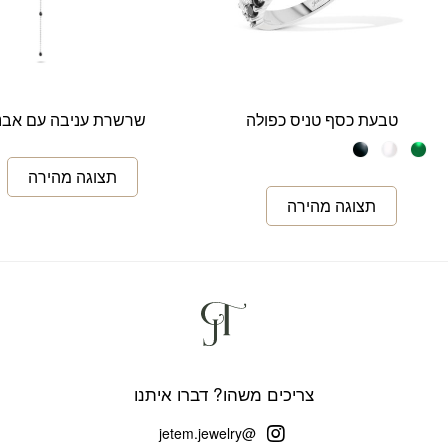
טבעת כסף טניס כפולה
שרשרת עניבה עם אבנ
צריכים משהו? דברו איתנו
@jetem.jewelry