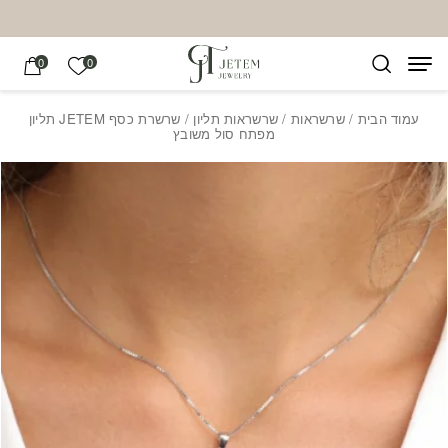
בחזרה למעלה
Skip to Content
הרשימה של
0
0
עמוד הבית
/
שרשראות
/
שרשראות תליון
/ שרשרת כסף JETEM תליון
מפתח סול משובץ