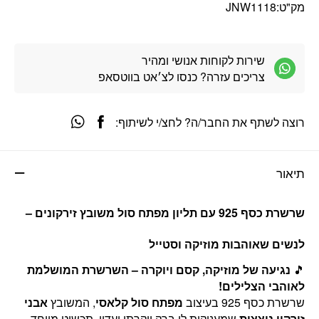
מק"ט:
JNW1118
שירות לקוחות אנושי ומהיר
צריכים עזרה? כנסו לצ׳אט בווטסאפ
רוצה לשתף את החבר/ה? לחצ/י לשיתוף:
תיאור
שרשרת כסף 925 עם תליון מפתח סול משובץ זירקונים –
לנשים שאוהבות מוזיקה וסטייל
🎵
נגיעה של מוזיקה, קסם ויוקרה – השרשרת המושלמת
לאוהבי הצלילים!
שרשרת כסף 925 בעיצוב
מפתח סול קלאסי
, המשובץ
אבני
זירקון נוצצות
שמעניקות לו ברק יוקרתי ועדין. תכשיט מיוחד