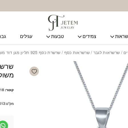
ראות
צמידים
טבעות
עגילים
גבר
ים
/
שרשראות לגבר
/
שרשראות כסף
/ שרשרת כסף 925 תליון מגן דוד משולב חלק ומשובץ
Add wishlist
משול
קוטר:
18 מ”מ
מק"ט:
013