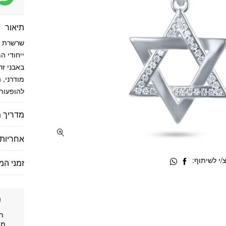
תיאור
ייחודי ה
באבני זר
מודרני, 
להופעות 
מדריך מ
אחריות 
י לשיתוף:
זמני המ
ת
מא