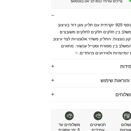
צריכים עזרה? כנסו לצ׳אט בווטסאפ
שרשרת כסף 925 יוקרתית עם תליון מגן דוד בעיצוב
משלב בין חלקים חלקים לחלקים משובצים
קון נוצצות. התליון משדר אלגנטיות לצד עיצוב
המשלב בין מסורת וסטייל עכשווי. מתאים
יומיומיות ולאירועים מיוחדים.✨
ידות
והוראות שימוש
שלוחים
שלום
תכשיטים
משלוחים עד
ובטח
עמידים
5 ימי עסקים