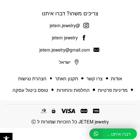
צריכים משהו? דברו איתנו
@jetem.jewelry
jetem jewelry
jetem.jewelry@gmail.com
ישראל
אודות
צרו קשר
תקנון האתר
הצהרת נגישות
מדיניות פרטיות
החלפות והחזרות
טופס ביטול עסקה
JETEM jewelry כל הזכויות שמורות ל Ⓒ
פתח 
דברו איתנו ..