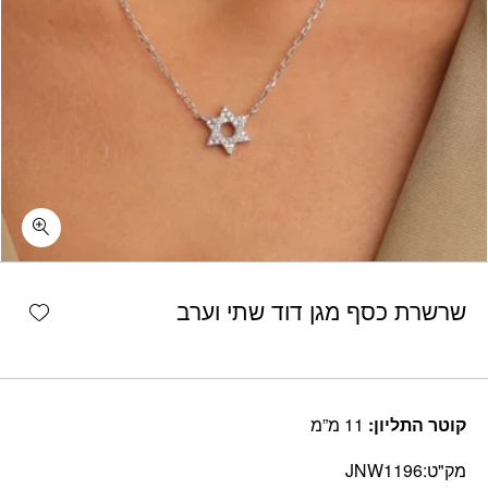
shlist
שרשרת כסף מגן דוד שתי וערב
קוטר התליון:
11 מ”מ
מק"ט:
JNW1196