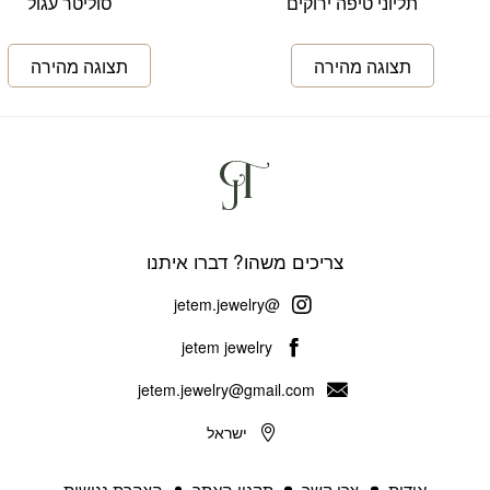
תליוני טיפה ירוקים
סוליטר עגול
צריכים משהו? דברו איתנו
@jetem.jewelry
jetem jewelry
jetem.jewelry@gmail.com
ישראל
אודות
צרו קשר
תקנון האתר
הצהרת נגישות