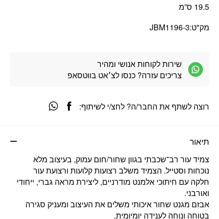
19.5 ס”מ
מק"ט:
JBM1196-3
שירות לקוחות אנושי ומהיר
צריכים עזרה? כנסו לצ׳אט בווטסאפ
רוצה לשתף את החבר/ה? לחצ/י לשיתוף:
תיאור
צמיד עור רב־שכבתי בגוון שחור/חום עמוק, בעיצוב מלא
נוכחות וסטייל. הצמיד משלב רצועות קלועות ורצועת עור
חלקה עם חיתוכי אלמנט מודרניים, ליצירת מראה גברי, ייחודי
ואורבני.
אבזם מגנט שחור איכותי משלים את העיצוב ומעניק סגירה
בטוחה ונוחה לענידה יומיומית.