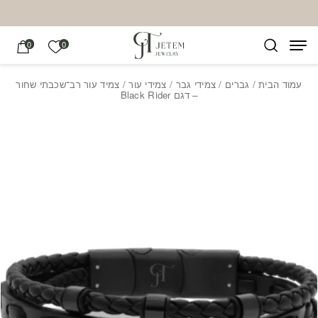
בחזרה למעלה
Skip to Content
הרשימה של
0
0
עמוד הבית
/
גברים
/
צמידי גבר
/
צמידי עור
/ צמיד עור רב־שכבתי שחור
– דגם Black Rider