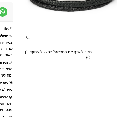
תיאור
✨
השלם 
צמיד עור
שחורות ב
רוצה לשתף את החבר/ה? לחצ/י לשיתוף:
באופן מ
📏
מידות
הצמיד מג
ונוח לשי
🎁
מתנה
מושלם כמ
💎
איכות
העור הא
מבטיחים 