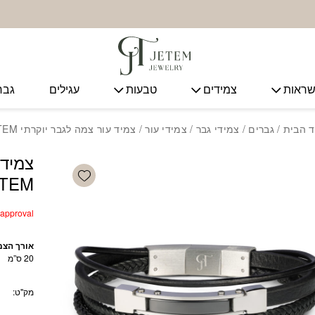
ראות
צמידים
טבעות
עגילים
גבר
ד הבית
/
גברים
/
צמידי גבר
/
צמידי עור
/ צמיד עור צמה לגבר יוקרתי JETEM
צמיד 
Add wishlist
ETEM
r approval
אורך הצמי
20 ס”מ
מק"ט: