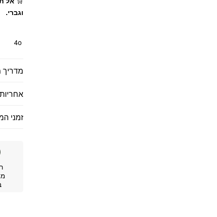
🛒
אל תח
וגברי.
4o
מדריך מ
אחריות 
זמני המ
ת
מא
ב