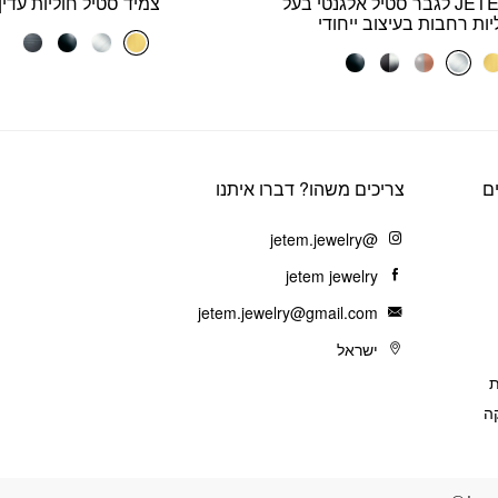
צמיד JETEM לגבר סטיל אלגנטי בעל
צמיד סטיל חוליות עדין
יות רחבות בעיצוב ייחודי
ם
צריכים משהו? דברו איתנו
@jetem.jewelry
jetem jewelry
jetem.jewelry@gmail.com
ישראל
ת
ה