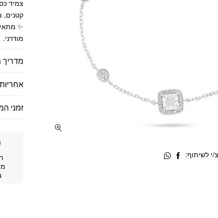
קטנים, מ
✨ מתאים 
מודרני.
מדריך מ
אחריות 
זמני המ
י לשיתוף:
ת
מא
ב