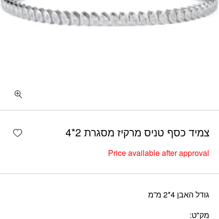
shlist
צמיד כסף טניס מרקיז מסגרת 2*4
Price available after approval
גודל האבן 4*2 מ”מ
מק"ט: