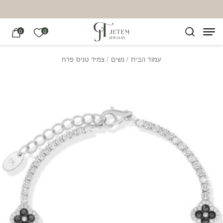
בחזרה למעלה
Skip to Content
הרשימה של
0
0
עמוד הבית
/
נשים
/ צמיד טניס פרח