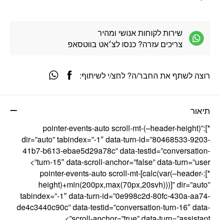
שירות לקוחות אנושי ומהיר
צריכים עזרה? כנסו לצ׳אט בווטסאפ
רוצה לשתף את החבר/ה? לחצ/י לשיתוף:
תיאור
*]:pointer-events-auto scroll-mt-(–header-height)”
dir=”auto” tabindex=”-1″ data-turn-id=”80468533-9203-
41b7-b613-ebae5d29a78c” data-testid=”conversation-
turn-15″ data-scroll-anchor=”false” data-turn=”user”>
*]:pointer-events-auto scroll-mt-[calc(var(–header-
height)+min(200px,max(70px,20svh)))]” dir=”auto”
tabindex=”-1″ data-turn-id=”0e998c2d-80fc-430a-aa74-
de4c3440c90c” data-testid=”conversation-turn-16″ data-
scroll-anchor=”true” data-turn=”assistant”>