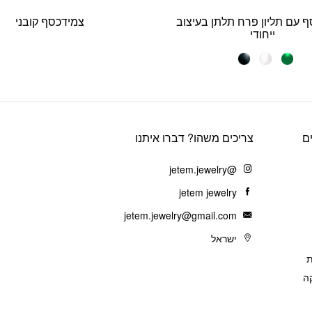
ף עם תליון פרח תלתן בעיצוב
צמידכסף קובני
ייחודי
ם
צריכים משהו? דברו איתנו
@jetem.jewelry
jetem jewelry
jetem.jewelry@gmail.com
ישראל
ת
ה