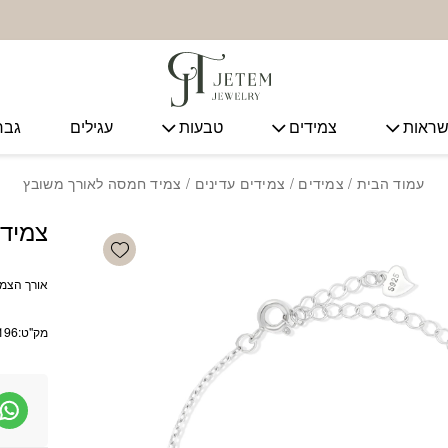
ראות
צמידים
טבעות
עגילים
גבר
עמוד הבית
/
צמידים
/
צמידים עדינים
/ צמיד חמסה לאורך משובץ
צמיד
Add wishlist
אורך הצמיד: 15 ס”מ + שרשרת הא
מק"ט:
196