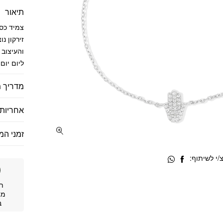
תיאור
צמיד כסף
זירקון נ
והעיצוב
ליום יום 
מדריך מ
אחריות 
זמני המ
י לשיתוף:
ת
מא
ב