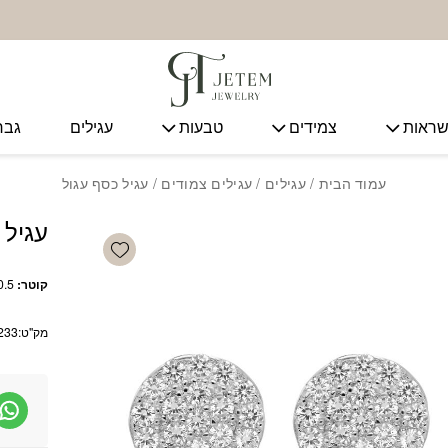
ראות
צמידים
טבעות
עגילים
גבר
עמוד הבית
/
עגילים
/
עגילים צמודים
/ עגיל כסף עגול
עגיל 
Add wishlist
קוטר:
0.5 ס”מ
מק"ט:
233