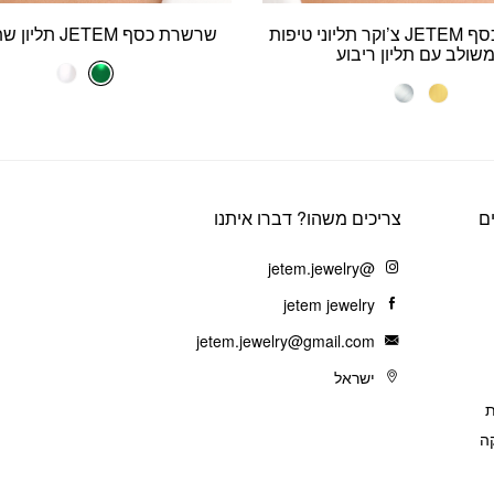
שרשרת כסף JETEM צ’וקר תליוני טיפות
שרשרת כסף JETEM תליון שתי טיפות
שולב עם תליון ריבוע
ם
צריכים משהו? דברו איתנו
@jetem.jewelry
jetem jewelry
jetem.jewelry@gmail.com
ישראל
ת
ה