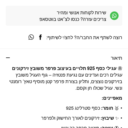
שירות לקוחות אנושי ומהיר
צריכים עזרה? כנסו לצ׳אט בווטסאפ
רוצה לשתף את החבר/ה? לחצ/י לשיתוף:
תיאור
🦋
עגילי כסף 925 תלויים בעיצוב פרפר משובץ זירקונים
עגילים רכים ועדינים עם נגיעת פנטזיה – גוף העגיל משובץ
בזירקונים נוצצים, ותליון בצורת פרפר קטן מוסיף טאץ’ רומנטי
ונשי. עגיל שכולו חן וקסם.
מאפיינים:
🥈
חומר:
כסף סטרלינג 925
✨
שיבוץ:
זירקונים לאורך החישוק ולפרפר
🦋
עיצוב:
מוטיב פרפר רך ונשי