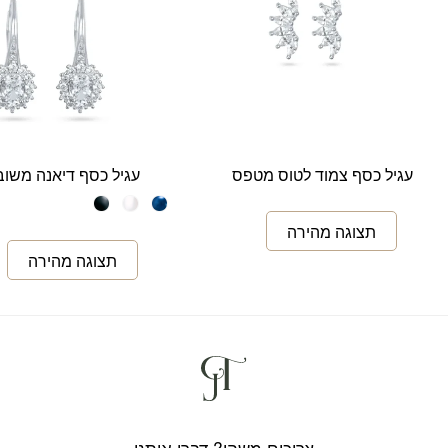
עגיל כסף צמוד לטוס מטפס
עגיל כסף דיאנה משוב
צריכים משהו? דברו איתנו