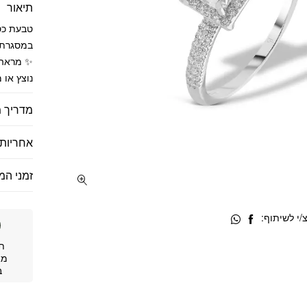
תיאור
במסגרת ה
✨ מראה ק
נוצץ או 
מדריך מ
אחריות 
זמני המ
י לשיתוף:
ת
מא
ב