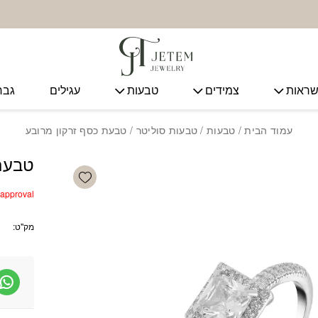
ראות
צמידים
טבעות
עגילים
גבר
עמוד הבית
/
טבעות
/
טבעות סוליטר
/ טבעת כסף זרקון מרובע
טבעת 
Add wishlist
r approval
מק"ט: