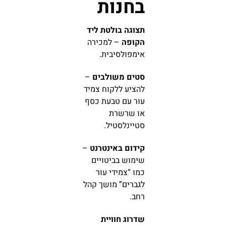
בחנות
תצוגה בולטת ליד
הקופה
– למכירה
אימפולסיבית.
סטים משולבים
–
להציע ללקוח צמיד
עור עם טבעת כסף
או שרשרת
סטיינלסטיל.
קידום באינטרנט
–
שימוש בביטויים
כמו “צמידי עור
לגברים” מושך קהל
רחב.
שדרוג חוויית