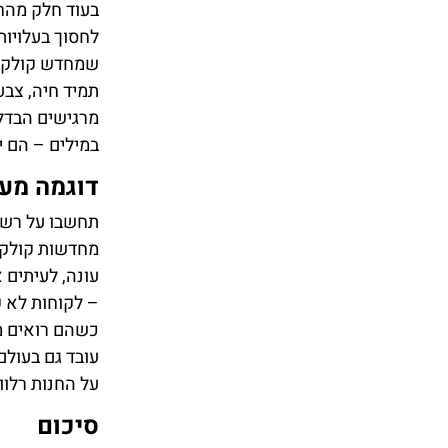
בעוד חלק מהחנ
לחסוך בעלויות
שמחדש קולקציו
תמיד חיה, צבע
מרגישים הבדל,
במילים – הם י
דוגמה מעו
תחשבו על רשתו
מחדשות קולקצ
עונה, לעיתים 
– לקוחות לא ק
כשהם רואים מ
עובד גם בעולם
על החנות רלוו
סיכום