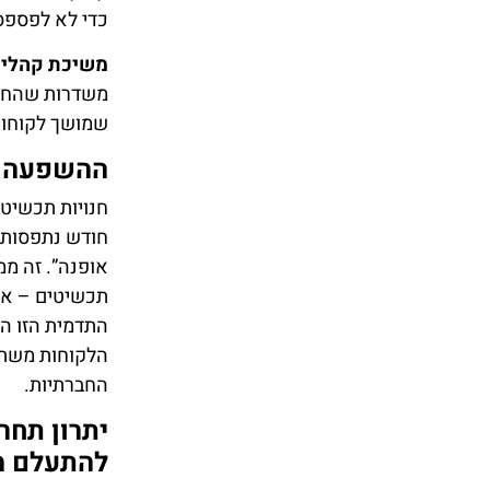
כדי לא לפספס
משיכת קהלים
משדרות שהחנו
שמושך לקוחות 
ההשפעה ע
חנויות תכשיט
חודש נתפסות כ
אופנה”. זה ממ
תכשיטים – אל
התדמית הזו הי
הלקוחות משתפ
החברתיות.
יתרון תחר
להתעלם מ