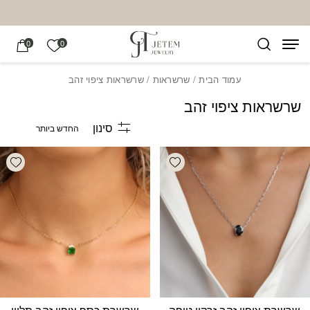
בחזרה למעלה
Skip to Content
הרשימה של
0
0
עמוד הבית
/
שרשראות
/ שרשראות ציפוי זהב
שרשראות ציפוי זהב
סינון
list
Add wishlist